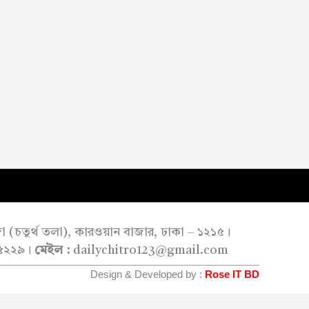
াজা (চতুর্থ তলা), কারওয়ান বাজার, ঢাকা – ১২১৫।
৫২২৯।
মেইল :
dailychitro123@gmail.com
Design & Developed by :
Rose IT BD