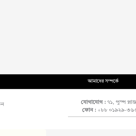
আমাদের সম্পর্কে
যোগাযোগ :
৭১, পুস্প প্ল
ুন
ফোন :
+৮৮ ০১৯২৯-৩৬