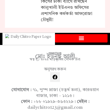
কিসের টাকা ব্যাগে রাখছেন
কালুখালী ইউএনও অফিসের
প্রশাসনিক কর্মকর্তা আফরোজা
চৌধুরী!
সম্পাদক
মোঃ ইউনুছ আলী
স্বত্ব © ২০২৫ মাতৃভূমির দৈনিক চিত্র
অনুসরণ করুন
F
a
c
e
যোগাযোগ :
৭১, পুস্প প্লাজা (চতুর্থ তলা), কারওয়ান
b
বাজার, ঢাকা – ১২১৫।
o
ফোন :
+৮৮ ০১৯২৯-৩৬৫২২৯।
মেইল :
o
dailychitro123@gmail.com
k