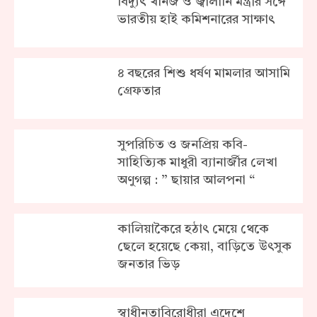
বিদ্যুৎ খনিজ ও জ্বালানি মন্ত্রীর সঙ্গে
ভারতীয় হাই কমিশনারের সাক্ষাৎ
৪ বছরের শিশু ধর্ষণ মামলার আসামি
গ্রেফতার
সুপরিচিত ও জনপ্রিয় কবি-
সাহিত্যিক মাধুরী ব্যানার্জীর লেখা
অণুগল্প : ” ছায়ার আলপনা “
কালিয়াকৈরে হঠাৎ মেয়ে থেকে
ছেলে হয়েছে কেয়া, বাড়িতে উৎসুক
জনতার ভিড়
স্বাধীনতাবিরোধীরা এদেশে