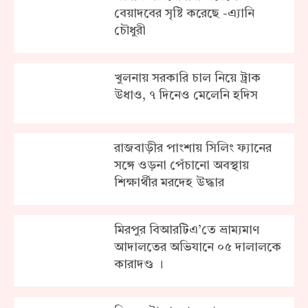
বেয়াদবের সৃষ্টি করেছে -এ্যানি
চৌধুরী
খুলনায় সরকা‌রি চাল নিয়ে ট্রাক
উধাও, ৭ দিনেও মেলে‌নি হ‌দিস
রাজবাড়ীর পাংশায় সিলিং ফ্যানের
সঙ্গে ওড়না পেঁচানো অবস্থায়
শিক্ষার্থীর মরদেহ উদ্ধার
মিরপুর বিআরটিএ’তে ভ্রাম্যমাণ
আদালতের অভিযানে ০৫ দালালকে
কারাদণ্ড ।