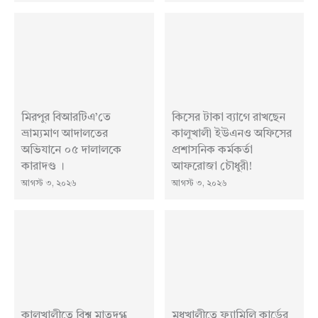
মিরপুর বিআরটিএ’তে
কিসের টাকা ব্যাগে রাখছেন
ভ্রাম্যমাণ আদালতের
কালুখালী ইউএনও অফিসের
অভিযানে ০৫ দালালকে
প্রশাসনিক কর্মকর্তা
কারাদণ্ড ।
আফরোজা চৌধুরী!
আগস্ট ৩, ২০২৬
আগস্ট ৩, ২০২৬
কালুখালীতে বিশ্ব মাতৃদুগ্ধ
মধুখালীতে ফ্যামিলি কার্ডের