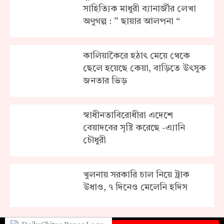
সাহিত্যিক মাধুরী ব্যানার্জীর লেখা
অণুগল্প : ” ছায়ার আলপনা “
কালিয়াকৈরে হঠাৎ মেয়ে থেকে
ছেলে হয়েছে কেয়া, বাড়িতে উৎসুক
জনতার ভিড়
স্বাধীনতাবিরোধীরা এদেশে
বেয়াদবের সৃষ্টি করেছে -এ্যানি
চৌধুরী
খুলনায় সরকা‌রি চাল নিয়ে ট্রাক
উধাও, ৭ দিনেও মেলে‌নি হ‌দিস