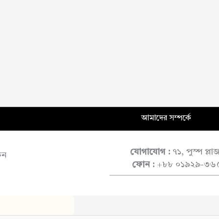
আমাদের সম্পর্কে
যোগাযোগ :
৭১, পুস্প প্ল
ুন
ফোন :
+৮৮ ০১৯২৯-৩৬