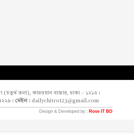
াজা (চতুর্থ তলা), কারওয়ান বাজার, ঢাকা – ১২১৫।
৫২২৯।
মেইল :
dailychitro123@gmail.com
Design & Developed by :
Rose IT BD