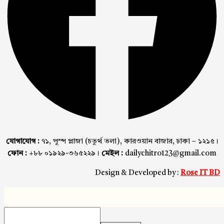
যোগাযোগ :
৭১, পুস্প প্লাজা (চতুর্থ তলা), কারওয়ান বাজার, ঢাকা – ১২১৫।
ফোন :
+৮৮ ০১৯২৯-৩৬৫২২৯।
মেইল :
dailychitro123@gmail.com
Design & Developed by :
Rose IT BD