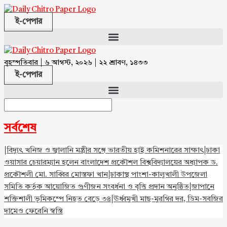
ই-পেপার
বৃহস্পতিবার | ৬ আগস্ট, ২০২৬ | ২২ শ্রাবণ, ১৪৩৩
ই-পেপার
সর্বশেষ
|
বিদ্যুৎ খনিজ ও জ্বালানি মন্ত্রীর সঙ্গে ভারতীয় হাই কমিশনারের সাক্ষাৎ
|
ঢাকা
ওয়াসার চেয়ারম্যান হলেন বাংলাদেশ প্রকৌশল বিশ্ববিদ্যালয়ের অধ্যাপক ড.
প্রকৌশলী মো. সাব্বির মোস্তফা খান
|
ঢাকাস্থ পাংশা-কালুখালী উপজেলা
সমিতি কর্তৃক আয়োজিত গুণীজন সংবর্ধনা ও বৃত্তি প্রদান অনুষ্ঠিত
|
জাপানে
শক্তিশালী ভূমিকম্পে নিহত বেড়ে ৩৪
|
ঊর্ধ্বমুখী মাছ-মুরগির দর, ডিম-সবজির
দামেও ফেরেনি স্বস্তি