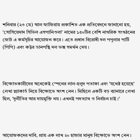
শনিবার (২৩ মে) আল জাজিরায় প্রকাশিত এক প্রতিবেদনে জানানো হয়,
‘সোসিয়েদাদ সিভিল এসপানিওলা’ নামের ১৫০টির বেশি নাগরিক সংগঠনের
জোট এ কর্মসূচির আয়োজন করে। এতে প্রধান বিরোধী দল পপুলার পার্টি
(পিপি) এবং কট্টর ডানপন্থি দল ভক্স সমর্থন দেয়।
বিক্ষোভকারীদের অনেকেই স্পেনের লাল-হলুদ পতাকা এবং ‘যথেষ্ট হয়েছে’
লেখা প্ল্যাকার্ড নিয়ে বিক্ষোভে অংশ নেন। মিছিলে একটি বড় ব্যানারে লেখা
ছিল, ‘দুর্নীতির আর দায়মুক্তি নয়। এখনই পদত্যাগ ও নির্বাচন চাই।’
আয়োজকদের দাবি, প্রায় এক লাখ ২০ হাজার মানুষ বিক্ষোভে অংশ নেন।