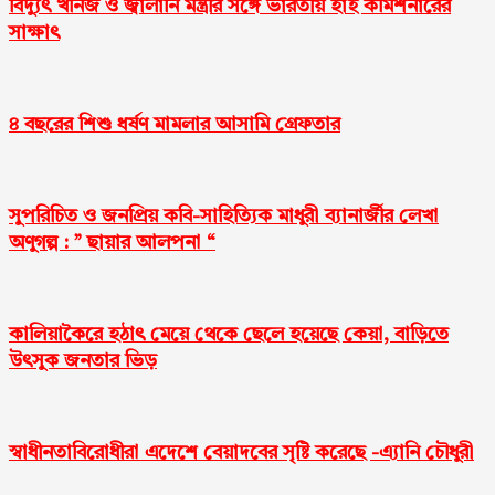
বিদ্যুৎ খনিজ ও জ্বালানি মন্ত্রীর সঙ্গে ভারতীয় হাই কমিশনারের
সাক্ষাৎ
৪ বছরের শিশু ধর্ষণ মামলার আসামি গ্রেফতার
সুপরিচিত ও জনপ্রিয় কবি-সাহিত্যিক মাধুরী ব্যানার্জীর লেখা
অণুগল্প : ” ছায়ার আলপনা “
কালিয়াকৈরে হঠাৎ মেয়ে থেকে ছেলে হয়েছে কেয়া, বাড়িতে
উৎসুক জনতার ভিড়
স্বাধীনতাবিরোধীরা এদেশে বেয়াদবের সৃষ্টি করেছে -এ্যানি চৌধুরী