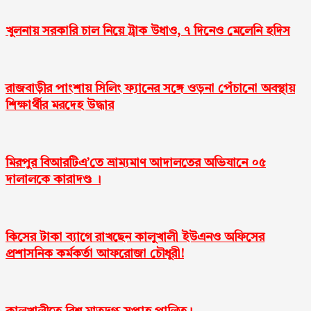
খুলনায় সরকা‌রি চাল নিয়ে ট্রাক উধাও, ৭ দিনেও মেলে‌নি হ‌দিস
রাজবাড়ীর পাংশায় সিলিং ফ্যানের সঙ্গে ওড়না পেঁচানো অবস্থায়
শিক্ষার্থীর মরদেহ উদ্ধার
মিরপুর বিআরটিএ’তে ভ্রাম্যমাণ আদালতের অভিযানে ০৫
দালালকে কারাদণ্ড ।
কিসের টাকা ব্যাগে রাখছেন কালুখালী ইউএনও অফিসের
প্রশাসনিক কর্মকর্তা আফরোজা চৌধুরী!