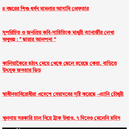
৪ বছরের শিশু ধর্ষণ মামলার আসামি গ্রেফতার
সুপরিচিত ও জনপ্রিয় কবি-সাহিত্যিক মাধুরী ব্যানার্জীর লেখা
অণুগল্প : ” ছায়ার আলপনা “
কালিয়াকৈরে হঠাৎ মেয়ে থেকে ছেলে হয়েছে কেয়া, বাড়িতে
উৎসুক জনতার ভিড়
স্বাধীনতাবিরোধীরা এদেশে বেয়াদবের সৃষ্টি করেছে -এ্যানি চৌধুরী
খুলনায় সরকা‌রি চাল নিয়ে ট্রাক উধাও, ৭ দিনেও মেলে‌নি হ‌দিস