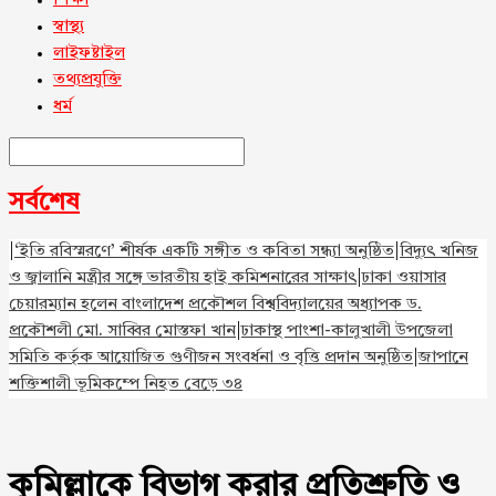
শিক্ষা
স্বাস্থ্য
লাইফষ্টাইল
তথ্যপ্রযুক্তি
ধর্ম
সর্বশেষ
|
‘ইতি রবিস্মরণে’ শীর্ষক একটি সঙ্গীত ও কবিতা সন্ধ্যা অনুষ্ঠিত
|
বিদ্যুৎ খনিজ
ও জ্বালানি মন্ত্রীর সঙ্গে ভারতীয় হাই কমিশনারের সাক্ষাৎ
|
ঢাকা ওয়াসার
চেয়ারম্যান হলেন বাংলাদেশ প্রকৌশল বিশ্ববিদ্যালয়ের অধ্যাপক ড.
প্রকৌশলী মো. সাব্বির মোস্তফা খান
|
ঢাকাস্থ পাংশা-কালুখালী উপজেলা
সমিতি কর্তৃক আয়োজিত গুণীজন সংবর্ধনা ও বৃত্তি প্রদান অনুষ্ঠিত
|
জাপানে
শক্তিশালী ভূমিকম্পে নিহত বেড়ে ৩৪
কুমিল্লাকে বিভাগ করার প্রতিশ্রুতি ও