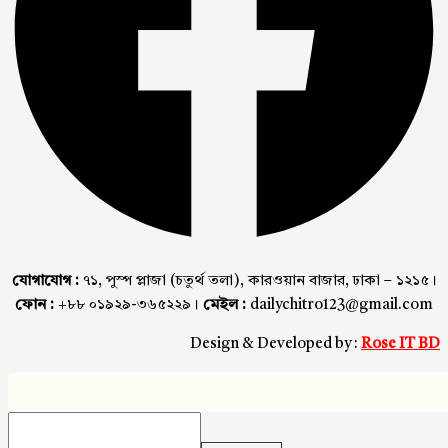
যোগাযোগ :
৭১, পুস্প প্লাজা (চতুর্থ তলা), কারওয়ান বাজার, ঢাকা – ১২১৫।
ফোন :
+৮৮ ০১৯২৯-৩৬৫২২৯।
মেইল :
dailychitro123@gmail.com
Design & Developed by :
Rose IT BD