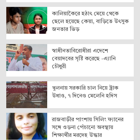
কালিয়াকৈরে হঠাৎ মেয়ে থেকে
ছেলে হয়েছে কেয়া, বাড়িতে উৎসুক
জনতার ভিড়
স্বাধীনতাবিরোধীরা এদেশে
বেয়াদবের সৃষ্টি করেছে -এ্যানি
চৌধুরী
খুলনায় সরকা‌রি চাল নিয়ে ট্রাক
উধাও, ৭ দিনেও মেলে‌নি হ‌দিস
রাজবাড়ীর পাংশায় সিলিং ফ্যানের
সঙ্গে ওড়না পেঁচানো অবস্থায়
শিক্ষার্থীর মরদেহ উদ্ধার