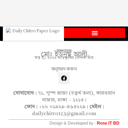
সম্পাদক
মোঃ ইউনুছ আলী
স্বত্ব © ২০২৫ মাতৃভূমির দৈনিক চিত্র
অনুসরণ করুন
F
a
c
e
যোগাযোগ :
৭১, পুস্প প্লাজা (চতুর্থ তলা), কারওয়ান
b
বাজার, ঢাকা – ১২১৫।
o
ফোন :
+৮৮ ০১৯২৯-৩৬৫২২৯।
মেইল :
o
dailychitro123@gmail.com
k
Design & Developed by :
Rose IT BD