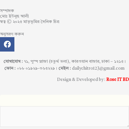
সম্পাদক
মোঃ ইউনুছ আলী
স্বত্ব © ২০২৫ মাতৃভূমির দৈনিক চিত্র
অনুসরণ করুন
F
a
c
e
যোগাযোগ :
৭১, পুস্প প্লাজা (চতুর্থ তলা), কারওয়ান বাজার, ঢাকা – ১২১৫।
b
ফোন :
+৮৮ ০১৯২৯-৩৬৫২২৯।
মেইল :
dailychitro123@gmail.com
o
Design & Developed by :
Rose IT BD
o
k