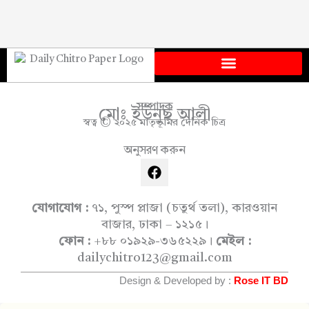
সম্পাদক
মোঃ ইউনুছ আলী
স্বত্ব © ২০২৫ মাতৃভূমির দৈনিক চিত্র
অনুসরণ করুন
F
a
c
e
যোগাযোগ :
৭১, পুস্প প্লাজা (চতুর্থ তলা), কারওয়ান
b
বাজার, ঢাকা – ১২১৫।
o
ফোন :
+৮৮ ০১৯২৯-৩৬৫২২৯।
মেইল :
o
dailychitro123@gmail.com
k
Design & Developed by :
Rose IT BD