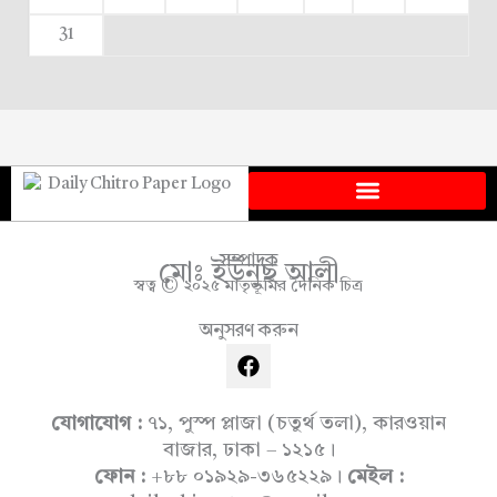
31
সম্পাদক
মোঃ ইউনুছ আলী
স্বত্ব © ২০২৫ মাতৃভূমির দৈনিক চিত্র
অনুসরণ করুন
F
a
c
e
যোগাযোগ :
৭১, পুস্প প্লাজা (চতুর্থ তলা), কারওয়ান
b
বাজার, ঢাকা – ১২১৫।
o
ফোন :
+৮৮ ০১৯২৯-৩৬৫২২৯।
মেইল :
o