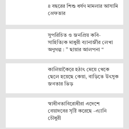
৪ বছরের শিশু ধর্ষণ মামলার আসামি
গ্রেফতার
সুপরিচিত ও জনপ্রিয় কবি-
সাহিত্যিক মাধুরী ব্যানার্জীর লেখা
অণুগল্প : ” ছায়ার আলপনা “
কালিয়াকৈরে হঠাৎ মেয়ে থেকে
ছেলে হয়েছে কেয়া, বাড়িতে উৎসুক
জনতার ভিড়
স্বাধীনতাবিরোধীরা এদেশে
বেয়াদবের সৃষ্টি করেছে -এ্যানি
চৌধুরী