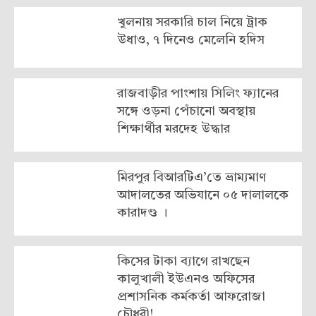
খুলনায় সরকা‌রি চাল নিয়ে ট্রাক
উধাও, ৭ দিনেও মেলে‌নি হ‌দিস
রাজবাড়ীর পাংশায় সিলিং ফ্যানের
সঙ্গে ওড়না পেঁচানো অবস্থায়
শিক্ষার্থীর মরদেহ উদ্ধার
মিরপুর বিআরটিএ’তে ভ্রাম্যমাণ
আদালতের অভিযানে ০৫ দালালকে
কারাদণ্ড ।
কিসের টাকা ব্যাগে রাখছেন
কালুখালী ইউএনও অফিসের
প্রশাসনিক কর্মকর্তা আফরোজা
চৌধুরী!