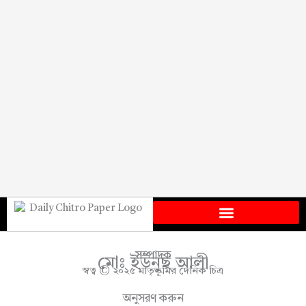
সম্পাদক
মোঃ ইউনুছ আলী
স্বত্ব © ২০২৫ মাতৃভূমির দৈনিক চিত্র
অনুসরণ করুন