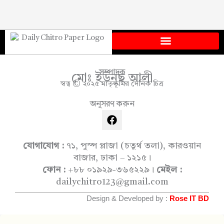
সম্পাদক
মোঃ ইউনুছ আলী
স্বত্ব © ২০২৫ মাতৃভূমির দৈনিক চিত্র
অনুসরণ করুন
F
a
c
e
যোগাযোগ :
৭১, পুস্প প্লাজা (চতুর্থ তলা), কারওয়ান
b
বাজার, ঢাকা – ১২১৫।
o
ফোন :
+৮৮ ০১৯২৯-৩৬৫২২৯।
মেইল :
o
dailychitro123@gmail.com
k
Design & Developed by :
Rose IT BD