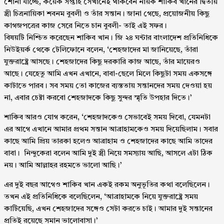
শোনা যাচ্ছে, কয়েক সপ্তাহ সেখানেই থাকবেন নায়ক শাকিব খানের দ্বিতীয়
স্ত্রী চিত্রনায়িকা শবনম বুবলী ও তাঁর সন্তান। জানা গেছে, প্রয়োজনীয় কিছু
কাগজপত্রের কাজ সেরে নিতে চান বুবলী- তাই এই সফর।
বিষয়টি নিশ্চিত করেছেন শাকিব খান। জি ২৪ ঘন্টার বাংলাদেশ প্রতিনিধিকে
নিউইয়র্ক থেকে টেলিফোনে বলেন, ‘শেহজাদের মা জানিয়েছে, তাঁরা
যুক্তরাষ্ট্রে আসছে। শেহজাদের কিছু দরকারি কাজ আছে, তাঁর মায়েরও
আছে। যেহেতু আমি এখন এখানে, বাবা-ছেলে মিলে কিছুটা সময় একসঙ্গে
কাটাতে পারব। সব সময় তো কাজের ব্যস্ততায় সন্তানদের সময় দেওয়া হয়
না, এবার চেষ্টা করবো শেহজাদকে কিছু সুন্দর স্মৃতি উপহার দিতে।’
শাকিব আরও যোগ করেন, ‘শেহজাদকেও সেভাবেই সময় দিবো, যেমনটা
এর আগে এখানে আমার প্রথম সন্তান আব্রাহামকেও সময় দিয়েছিলাম। সবার
কাছে আমি প্রিয় তারকা হলেও আব্রাহাম ও শেহজাদের কাছে আমি তাদের
বাবা। নিন্দুকেরা বলেন আমি দুই স্ত্রী নিয়ে সমস্যায় আছি, আসলে এটা ঠিক
নয়। আমি আল্লাহর রহমতে ভালো আছি।’
এর দুই বছর আগেও শাকিব খান একই রকম অনুভূতির কথা বলেছিলেন।
তখন এই প্রতিনিধিকে বলেছিলেন, ‘আব্রাহামকে নিয়ে যুক্তরাষ্ট্রে সময়
কাটিয়েছি, এখন শেহজাদের সঙ্গেও সেটা করতে চাই। আমার দুই সন্তানের
প্রতিই রয়েছে সমান ভালোবাসা।’