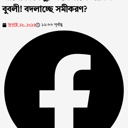
বুবলী! বদলাচ্ছে সমীকরণ?
জুলাই ২৮, ২০২৫
১২:৩৩ পূর্বাহ্ণ