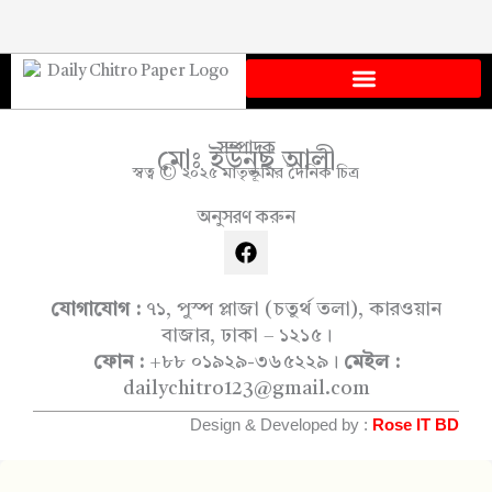
সম্পাদক
মোঃ ইউনুছ আলী
স্বত্ব © ২০২৫ মাতৃভূমির দৈনিক চিত্র
অনুসরণ করুন
F
a
c
e
যোগাযোগ :
৭১, পুস্প প্লাজা (চতুর্থ তলা), কারওয়ান
b
বাজার, ঢাকা – ১২১৫।
o
ফোন :
+৮৮ ০১৯২৯-৩৬৫২২৯।
মেইল :
o
dailychitro123@gmail.com
k
Design & Developed by :
Rose IT BD