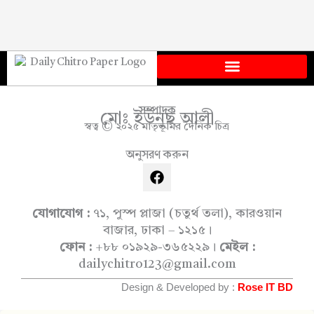
সম্পাদক
মোঃ ইউনুছ আলী
স্বত্ব © ২০২৫ মাতৃভূমির দৈনিক চিত্র
অনুসরণ করুন
F
a
c
e
যোগাযোগ :
৭১, পুস্প প্লাজা (চতুর্থ তলা), কারওয়ান
b
বাজার, ঢাকা – ১২১৫।
o
ফোন :
+৮৮ ০১৯২৯-৩৬৫২২৯।
মেইল :
o
dailychitro123@gmail.com
k
Design & Developed by :
Rose IT BD