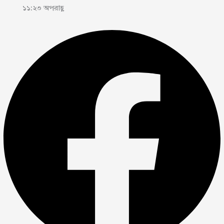
১১:২৩ অপরাহ্ণ