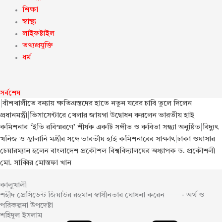
শিক্ষা
স্বাস্থ্য
লাইফষ্টাইল
তথ্যপ্রযুক্তি
ধর্ম
সর্বশেষ
|
বাঁশখালীতে বন্যায় ক্ষতিগ্রস্তদের হাতে নতুন ঘরের চাবি তুলে দিলেন
প্রধানমন্ত্রী
|
ভিসাসেন্টারে খেলার জায়গা উদ্বোধন করলেন ভারতীয় হাই
কমিশনার
|
‘ইতি রবিস্মরণে’ শীর্ষক একটি সঙ্গীত ও কবিতা সন্ধ্যা অনুষ্ঠিত
|
বিদ্যুৎ
খনিজ ও জ্বালানি মন্ত্রীর সঙ্গে ভারতীয় হাই কমিশনারের সাক্ষাৎ
|
ঢাকা ওয়াসার
চেয়ারম্যান হলেন বাংলাদেশ প্রকৌশল বিশ্ববিদ্যালয়ের অধ্যাপক ড. প্রকৌশলী
মো. সাব্বির মোস্তফা খান
কালুখালী
শহীদ প্রেসিডেন্ট জিয়াউর রহমান স্বাধীনতার ঘোষনা করেন ——- অর্থ ও
পরিকল্পনা উপদেষ্টা
শহিদুল ইসলাম