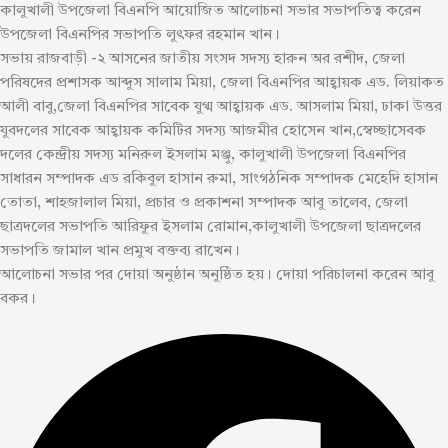
কালুখালী উপজেলা বিএনপি আয়োজিত আলোচনা সভার সভাপতিত্ব করেন
উপজেলা বিএনপির সভাপতি লুৎফর রহমান খান।
সভায় রাজবাড়ী -২ আসনের জাতীয় সংসদ সদস্য হারুন অর রশীদ, জেলা
পরিষদের প্রশাসক আব্দুস সালাম মিয়া, জেলা বিএনপির আহ্বায়ক এড. লিয়াকত
আলী বাবু,জেলা বিএনপির সাবেক যুগ্ম আহ্বায়ক এড. আসলাম মিয়া, ঢাকা উত্তর
যুবদলের সাবেক আহ্বায়ক কমিটির সদস্য আজমীর হোসেন খান,স্বেচ্ছাসেবক
দলের কেন্দ্রীয় সদস্য মনিরুল ইসলাম মঞ্জু, কালুখালী উপজেলা বিএনপির
সাধারন সম্পাদক এড রকিবুল হাসান রুমা, সাংগঠনিক সম্পাদক মেহেদি হাসান
তোতা, শাহজালাল মিয়া, প্রচার ও প্রকাশনা সম্পাদক আবু তালেব, জেলা
ছাত্রদলের সভাপতি আরিফুর ইসলাম রোমান,কালুখালী উপজেলা ছাত্রদলের
সভাপতি জামাল খান প্রমুখ বক্তব্য রাখেন।
আলোচনা সভার পর দোয়া অনুষ্ঠান অনুষ্ঠিত হয়। দোয়া পরিচালনা করেন আবু
বকর।