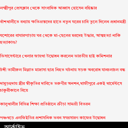
লক্ষ্মীপুর প্রেসক্লাব থেকে সাংবাদিক আব্বাস হোসেন বহিষ্কার
বাঁশখালীতে বন্যায় ক্ষতিগ্রস্তদের হাতে নতুন ঘরের চাবি তুলে দিলেন প্রধানমন্ত্রী
যশোরের বাঘারপাড়ায় ঘর থেকে মা-ছেলের মরদেহ উদ্ধার, আত্মহত্যা নাকি
হত্যাকাণ্ড?
ভিসাসেন্টারে খেলার জায়গা উদ্বোধন করলেন ভারতীয় হাই কমিশনার
টঙ্গী তামীরুল মিল্লাত মাদ্রাসা ছাত্র নিহত ঘটনায় সড়ক অবরোধ যানচলাচল বন্ধ
দামুড়হুদায় স্ত্রীর স্বীকৃতির দাবিতে তরুণীর অনশন,গাজীপুরে একই গার্মেন্টসে
চাকুরীকালে বিয়ে
কালুখালীর বিভিন্ন শিক্ষা প্রতিষ্ঠানে ক্রীড়া সামগ্রী বিতরন
পঞ্চগড়ে এলজিইডির প্রশাসনিক ভবন সম্প্রসারণ কাজের উদ্বোধন
আর্কাইভ