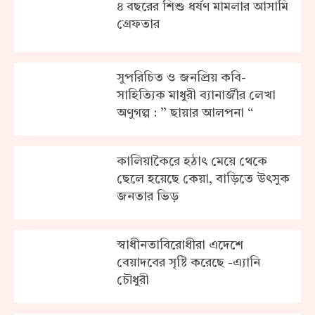
৪ বছরের শিশু ধর্ষণ মামলার আসামি
গ্রেফতার
সুপরিচিত ও জনপ্রিয় কবি-
সাহিত্যিক মাধুরী ব্যানার্জীর লেখা
অণুগল্প : ” ছায়ার আলপনা “
কালিয়াকৈরে হঠাৎ মেয়ে থেকে
ছেলে হয়েছে কেয়া, বাড়িতে উৎসুক
জনতার ভিড়
স্বাধীনতাবিরোধীরা এদেশে
বেয়াদবের সৃষ্টি করেছে -এ্যানি
চৌধুরী