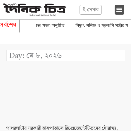
Skip
ই-পেপার
to
content
সর্বশেষ
কটি সঙ্গীত ও কবিতা সন্ধ্যা অনুষ্ঠিত
|
বিদ্যুৎ খনিজ ও জ্বালানি মন্ত্রীর সঙ্
Day: মে ৮, ২০২৬
পাথরঘাটায় সরকারী হাসপাতালে রিপ্রেজেন্টেটিভদের দৌরাত্ম্য,