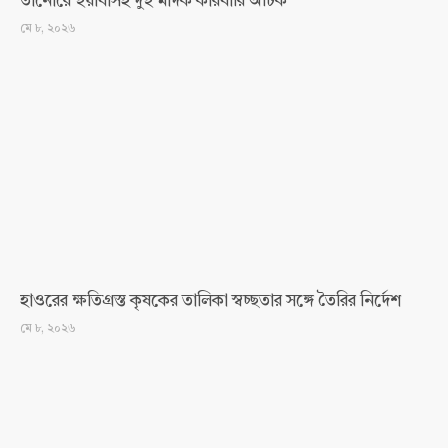
তানোরে ইয়াবাসহ দুই মাদক কারবারি আটক
মে ৮, ২০২৬
হাওরের ক্ষতিগ্রস্ত কৃষকের তালিকা স্বচ্ছতার সঙ্গে তৈরির নির্দেশ
মে ৮, ২০২৬