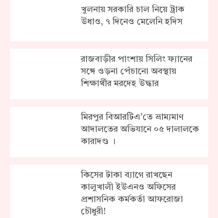
খুলনায় সরকা‌রি চাল নিয়ে ট্রাক
উধাও, ৭ দিনেও মেলে‌নি হ‌দিস
রাজবাড়ীর পাংশায় সিলিং ফ্যানের
সঙ্গে ওড়না পেঁচানো অবস্থায়
শিক্ষার্থীর মরদেহ উদ্ধার
মিরপুর বিআরটিএ’তে ভ্রাম্যমাণ
আদালতের অভিযানে ০৫ দালালকে
কারাদণ্ড ।
কিসের টাকা ব্যাগে রাখছেন
কালুখালী ইউএনও অফিসের
প্রশাসনিক কর্মকর্তা আফরোজা
চৌধুরী!