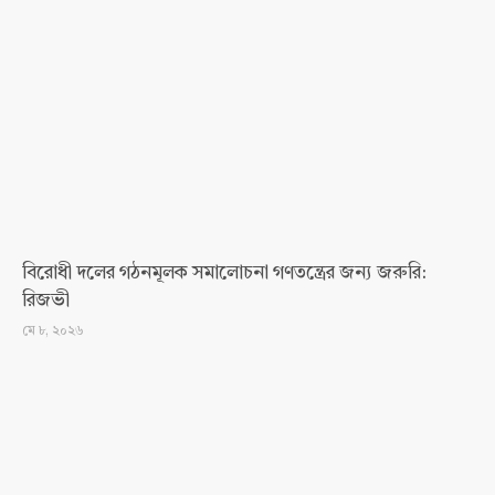
বিরোধী দলের গঠনমূলক সমালোচনা গণতন্ত্রের জন্য জরুরি:
রিজভী
মে ৮, ২০২৬