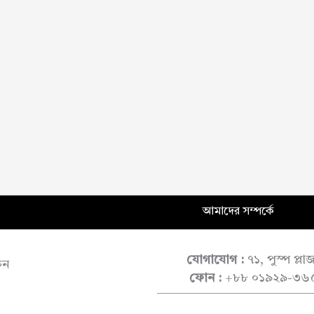
আমাদের সম্পর্কে
যোগাযোগ :
৭১, পুস্প প্ল
ুন
ফোন :
+৮৮ ০১৯২৯-৩৬