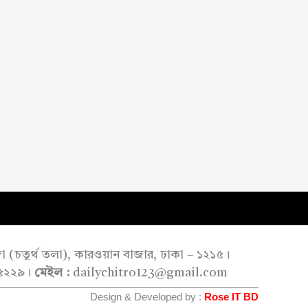
াজা (চতুর্থ তলা), কারওয়ান বাজার, ঢাকা – ১২১৫।
৫২২৯।
মেইল :
dailychitro123@gmail.com
Design & Developed by :
Rose IT BD