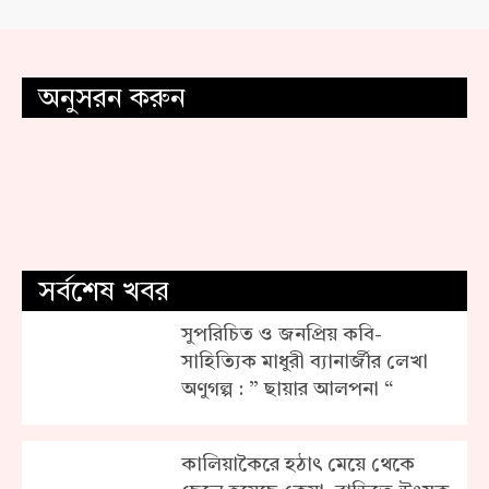
অনুসরন করুন
সর্বশেষ খবর
সুপরিচিত ও জনপ্রিয় কবি-
সাহিত্যিক মাধুরী ব্যানার্জীর লেখা
অণুগল্প : ” ছায়ার আলপনা “
কালিয়াকৈরে হঠাৎ মেয়ে থেকে