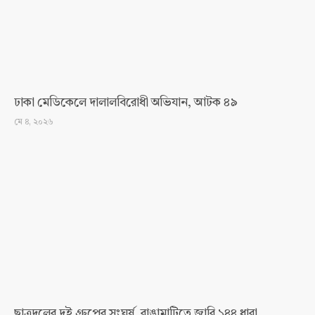
ঢাকা মেডিকেলে দালালবিরোধী অভিযান, আটক ৪৯
মে ৪, ২০২৬
ছাত্রদলের দুই গ্রুপের সংঘর্ষ, রাঙামাটিতে জারি ১৪৪ ধারা