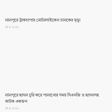
লালপুরে ট্রাকচাপায় মোটরসাইকেল চালকের মৃত্যু
মে ৪, ২০২৬
লালপুরে ছাগল চুরি করে পালানোর সময় সিএনজি ও ছাগলসহ
আটক একজন
মে ৪, ২০২৬