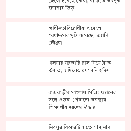
ছেলে হয়েছে কেয়া, বাড়িতে উৎসুক
জনতার ভিড়
স্বাধীনতাবিরোধীরা এদেশে
বেয়াদবের সৃষ্টি করেছে -এ্যানি
চৌধুরী
খুলনায় সরকা‌রি চাল নিয়ে ট্রাক
উধাও, ৭ দিনেও মেলে‌নি হ‌দিস
রাজবাড়ীর পাংশায় সিলিং ফ্যানের
সঙ্গে ওড়না পেঁচানো অবস্থায়
শিক্ষার্থীর মরদেহ উদ্ধার
মিরপুর বিআরটিএ’তে ভ্রাম্যমাণ