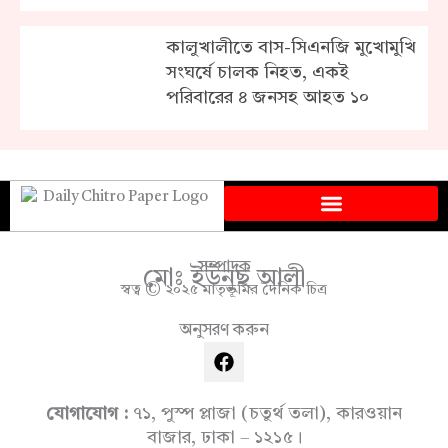
কালুখালীতে বাস-সিএনজি মুখোমুখি
সংঘর্ষে চালক নিহত, একই
পরিবারের ৪ জনসহ আহত ১০
সম্পাদক
মোঃ ইউনুছ আলী
স্বত্ব © ২০২৫ মাতৃভূমির দৈনিক চিত্র
অনুসরণ করুন
F
a
c
e
যোগাযোগ :
৭১, পুস্প প্লাজা (চতুর্থ তলা), কারওয়ান
b
বাজার, ঢাকা – ১২১৫।