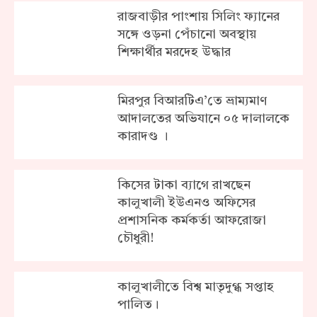
রাজবাড়ীর পাংশায় সিলিং ফ্যানের
সঙ্গে ওড়না পেঁচানো অবস্থায়
শিক্ষার্থীর মরদেহ উদ্ধার
মিরপুর বিআরটিএ’তে ভ্রাম্যমাণ
আদালতের অভিযানে ০৫ দালালকে
কারাদণ্ড ।
কিসের টাকা ব্যাগে রাখছেন
কালুখালী ইউএনও অফিসের
প্রশাসনিক কর্মকর্তা আফরোজা
চৌধুরী!
কালুখালীতে বিশ্ব মাতৃদুগ্ধ সপ্তাহ
পালিত।