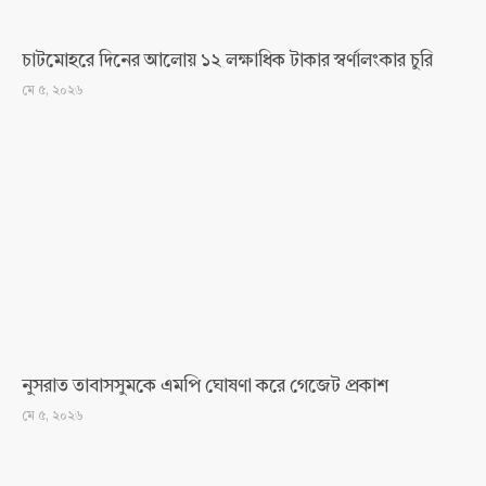
চাটমোহরে দিনের আলোয় ১২ লক্ষাধিক টাকার স্বর্ণালংকার চুরি
মে ৫, ২০২৬
নুসরাত তাবাসসুমকে এমপি ঘোষণা করে গেজেট প্রকাশ
মে ৫, ২০২৬