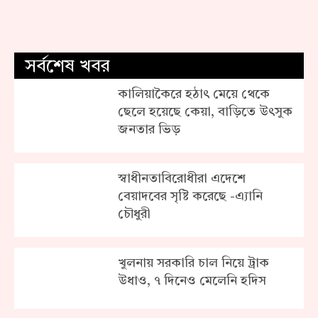
সর্বশেষ খবর
কালিয়াকৈরে হঠাৎ মেয়ে থেকে
ছেলে হয়েছে কেয়া, বাড়িতে উৎসুক
জনতার ভিড়
স্বাধীনতাবিরোধীরা এদেশে
বেয়াদবের সৃষ্টি করেছে -এ্যানি
চৌধুরী
খুলনায় সরকা‌রি চাল নিয়ে ট্রাক
উধাও, ৭ দিনেও মেলে‌নি হ‌দিস