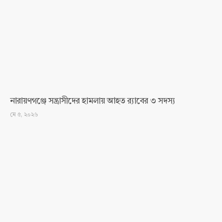
নারায়ণগঞ্জে সন্ত্রাসীদের হামলায় আহত র‍্যাবের ৩ সদস্য
মে ৫, ২০২৬