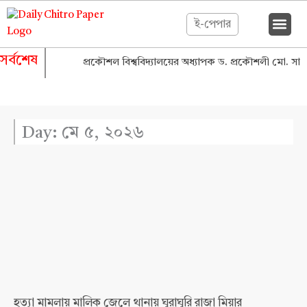
Skip
to
ই-পেপার
content
সর্বশেষ
 হলেন বাংলাদেশ প্রকৌশল বিশ্ববিদ্যালয়ের অধ্যাপক ড. প্রকৌশলী মো. সাব্বির
Day: মে ৫, ২০২৬
Page
Page
হত্যা মামলায় মালিক জেলে থানায় ঘুরাঘুরি রাজা মিয়ার