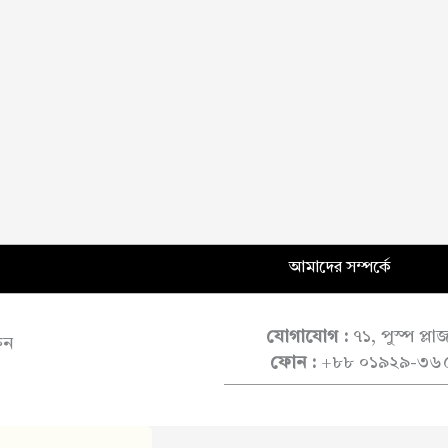
আমাদের সম্পর্কে
যোগাযোগ :
৭১, পুস্প প্ল
ুন
ফোন :
+৮৮ ০১৯২৯-৩৬