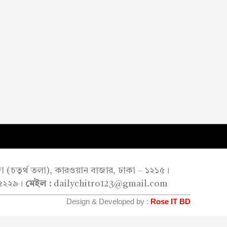
াজা (চতুর্থ তলা), কারওয়ান বাজার, ঢাকা – ১২১৫।
৫২২৯।
মেইল :
dailychitro123@gmail.com
Design & Developed by :
Rose IT BD