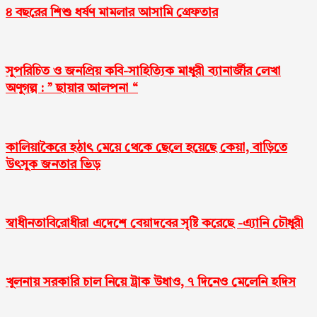
৪ বছরের শিশু ধর্ষণ মামলার আসামি গ্রেফতার
সুপরিচিত ও জনপ্রিয় কবি-সাহিত্যিক মাধুরী ব্যানার্জীর লেখা
অণুগল্প : ” ছায়ার আলপনা “
কালিয়াকৈরে হঠাৎ মেয়ে থেকে ছেলে হয়েছে কেয়া, বাড়িতে
উৎসুক জনতার ভিড়
স্বাধীনতাবিরোধীরা এদেশে বেয়াদবের সৃষ্টি করেছে -এ্যানি চৌধুরী
খুলনায় সরকা‌রি চাল নিয়ে ট্রাক উধাও, ৭ দিনেও মেলে‌নি হ‌দিস