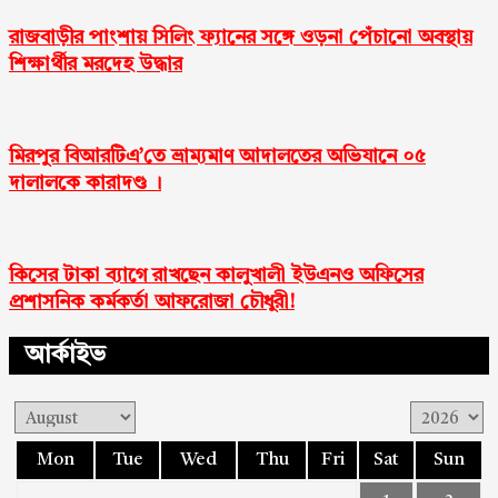
রাজবাড়ীর পাংশায় সিলিং ফ্যানের সঙ্গে ওড়না পেঁচানো অবস্থায়
শিক্ষার্থীর মরদেহ উদ্ধার
মিরপুর বিআরটিএ’তে ভ্রাম্যমাণ আদালতের অভিযানে ০৫
দালালকে কারাদণ্ড ।
কিসের টাকা ব্যাগে রাখছেন কালুখালী ইউএনও অফিসের
প্রশাসনিক কর্মকর্তা আফরোজা চৌধুরী!
আর্কাইভ
Mon
Tue
Wed
Thu
Fri
Sat
Sun