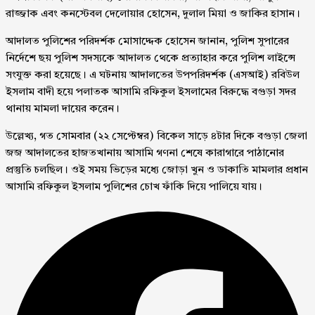
রাজ্জাক এবং কনস্টেবল দেলোয়ার হোসেন, দুলাল মিয়া ও জাকির হাসান।
আদালত পুলিশের পরিদর্শক মোসাদ্দেক হোসেন জানান, পুলিশ সুপারের
নির্দেশে ছয় পুলিশ সদস্যকে আদালত থেকে প্রত্যাহার করে পুলিশ লাইন্সে
সংযুক্ত করা হয়েছে। এ ঘটনায় আদালতের উপপরিদর্শক (এসআই) রবিউল
ইসলাম বাদী হয়ে পলাতক আসামি রফিকুল ইসলামের বিরুদ্ধে বগুড়া সদর
থানায় মামলা দায়ের করেন।
উল্লেখ্য, গত সোমবার (২২ সেপ্টেম্বর) বিকেল সাড়ে ৪টার দিকে বগুড়া জেলা
জজ আদালতের হাজতখানায় আসামি গণনা শেষে কারাগারে পাঠানোর
প্রস্তুতি চলছিল। ওই সময় ভিড়ের মধ্যে জোড়া খুন ও ডাকাতি মামলার প্রধান
আসামি রফিকুল ইসলাম পুলিশের চোখ ফাঁকি দিয়ে পালিয়ে যায়।