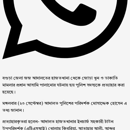
বগুড়া জেলা জজ আদালতের হাজতখানা থেকে জোড়া খুন ও ডাকাতি
মামলার প্রধান আসামি পালানোর ঘটনায় ছয় পুলিশ সদস্যকে প্রত্যাহার করা
হয়েছে।
মঙ্গলবার (২৩ সেপ্টেম্বর) আদালত পুলিশের পরিদর্শক মোসাদ্দেক হোসেন এ
তথ্য জানান।
প্রত্যাহারকৃতরা হলেন- আদালত হাজতখানার ইনচার্জ সহকারী টাউন
উপপরিদর্শক (এটিএসআই) গোলাম কিবরিয়া, আতাহার আলী, আব্দুর