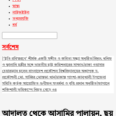
শিক্ষা
স্বাস্থ্য
লাইফষ্টাইল
তথ্যপ্রযুক্তি
ধর্ম
সর্বশেষ
|
‘ইতি রবিস্মরণে’ শীর্ষক একটি সঙ্গীত ও কবিতা সন্ধ্যা অনুষ্ঠিত
|
বিদ্যুৎ খনিজ
ও জ্বালানি মন্ত্রীর সঙ্গে ভারতীয় হাই কমিশনারের সাক্ষাৎ
|
ঢাকা ওয়াসার
চেয়ারম্যান হলেন বাংলাদেশ প্রকৌশল বিশ্ববিদ্যালয়ের অধ্যাপক ড.
প্রকৌশলী মো. সাব্বির মোস্তফা খান
|
ঢাকাস্থ পাংশা-কালুখালী উপজেলা
সমিতি কর্তৃক আয়োজিত গুণীজন সংবর্ধনা ও বৃত্তি প্রদান অনুষ্ঠিত
|
জাপানে
শক্তিশালী ভূমিকম্পে নিহত বেড়ে ৩৪
আদালত থেকে আসামির পালায়ন, ছয়