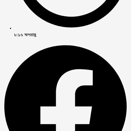
৮:১৬ অপরাহ্ণ