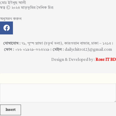
মোঃ ইউনুছ আলী
স্বত্ব © ২০২৫ মাতৃভূমির দৈনিক চিত্র
অনুসরণ করুন
F
a
c
e
যোগাযোগ :
৭১, পুস্প প্লাজা (চতুর্থ তলা), কারওয়ান বাজার, ঢাকা – ১২১৫।
b
ফোন :
+৮৮ ০১৯২৯-৩৬৫২২৯।
মেইল :
dailychitro123@gmail.com
o
Design & Developed by :
Rose IT BD
o
k
Insert