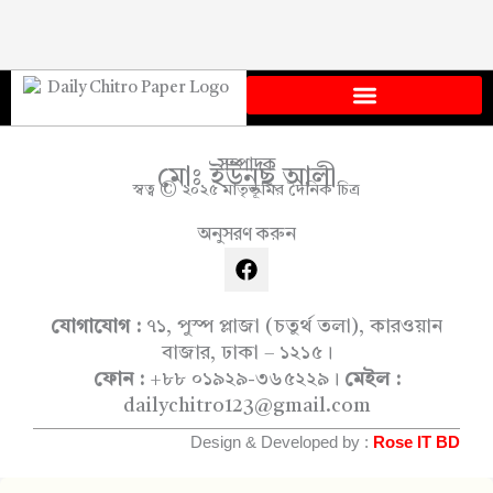
সম্পাদক
মোঃ ইউনুছ আলী
স্বত্ব © ২০২৫ মাতৃভূমির দৈনিক চিত্র
অনুসরণ করুন
F
a
c
e
যোগাযোগ :
৭১, পুস্প প্লাজা (চতুর্থ তলা), কারওয়ান
b
বাজার, ঢাকা – ১২১৫।
o
ফোন :
+৮৮ ০১৯২৯-৩৬৫২২৯।
মেইল :
o
dailychitro123@gmail.com
k
Design & Developed by :
Rose IT BD