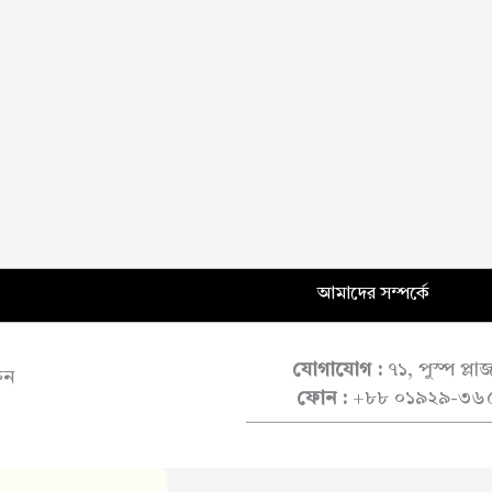
আমাদের সম্পর্কে
যোগাযোগ :
৭১, পুস্প প্ল
ুন
ফোন :
+৮৮ ০১৯২৯-৩৬