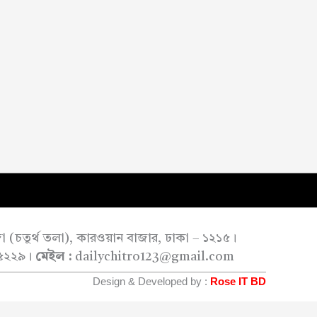
াজা (চতুর্থ তলা), কারওয়ান বাজার, ঢাকা – ১২১৫।
৫২২৯।
মেইল :
dailychitro123@gmail.com
Design & Developed by :
Rose IT BD